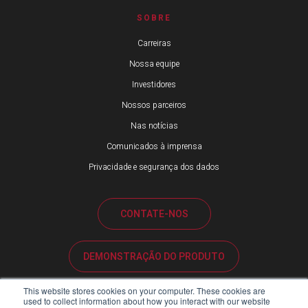
SOBRE
Carreiras
Nossa equipe
Investidores
Nossos parceiros
Nas notícias
Comunicados à imprensa
Privacidade e segurança dos dados
CONTATE-NOS
DEMONSTRAÇÃO DO PRODUTO
This website stores cookies on your computer. These cookies are
SUPORTE AO CLIENTE
used to collect information about how you interact with our website