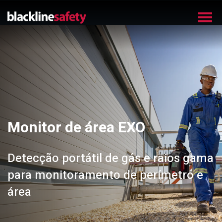
Monitor de área EXO
Detecção portátil de gás e raios gama
para monitoramento de perímetro e
área