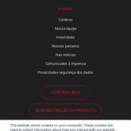
SOBRE
Carreiras
Nossa equipe
Investidores
Nossos parceiros
Nas notícias
Comunicados à imprensa
Privacidade e segurança dos dados
CONTATE-NOS
DEMONSTRAÇÃO DO PRODUTO
This website stores cookies on your computer. These cookies are
SUPORTE AO CLIENTE
used to collect information about how you interact with our website