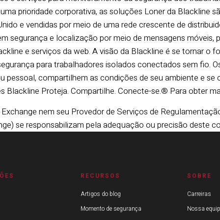
uma prioridade corporativa, as soluções Loner da Blackline s
Unido e vendidas por meio de uma rede crescente de distribuid
cem segurança e localização por meio de mensagens móveis, 
ckline e serviços da web. A visão da Blackline é se tornar o f
egurança para trabalhadores isolados conectados sem fio. Os
seu pessoal, compartilhem as condições de seu ambiente e s
s Blackline Proteja. Compartilhe. Conecte-se.® Para obter ma
Exchange nem seu Provedor de Serviços de Regulamentação (
ge) se responsabilizam pela adequação ou precisão deste c
ÕES
RECURSOS
SOBRE
Artigos do blog
Carreiras
Momento de segurança
Nossa equip