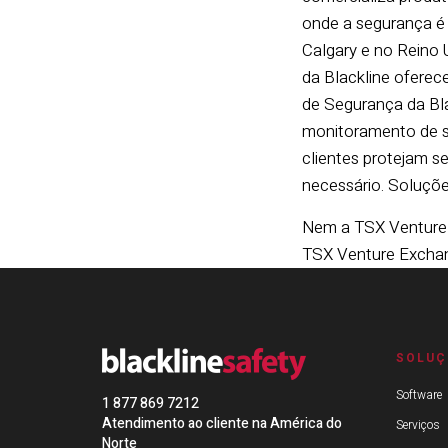
onde a segurança é 
Calgary e no Reino 
da Blackline ofere
de Segurança da Bla
monitoramento de s
clientes protejam 
necessário. Soluçõe
Nem a TSX Venture 
TSX Venture Exchan
SOLUÇ
Software
1 877 869 7212
Atendimento ao cliente na América do
Serviços
Norte