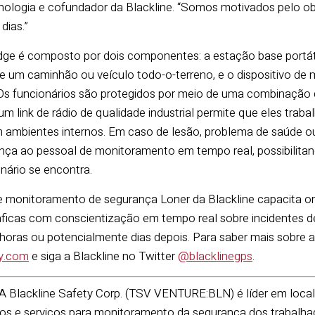
cnologia e cofundador da Blackline. “Somos motivados pelo ob
dias.”
dge é composto por dois componentes: a estação base portát
ir de um caminhão ou veículo todo-o-terreno, e o dispositivo 
 Os funcionários são protegidos por meio de uma combinação
m link de rádio de qualidade industrial permite que eles trab
 ambientes internos. Em caso de lesão, problema de saúde o
nça ao pessoal de monitoramento em tempo real, possibilita
nário se encontra.
de monitoramento de segurança Loner da Blackline capacita o
áficas com conscientização em tempo real sobre incidentes 
horas ou potencialmente dias depois. Para saber mais sobre as
ty.com
e siga a Blackline no Twitter
@blacklinegps
.
A Blackline Safety Corp. (TSV VENTURE:BLN) é líder em local
tos e serviços para monitoramento da segurança dos trabalha