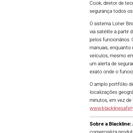
Cook, diretor de te
segurança todos os 
O sistema Loner Bri
via satélite a part
pelos funcionários.
manuais, enquanto u
veículos, mesmo em
um alerta de segura
exato onde o funcio
O amplo portfólio 
localizações geogr
minutos, em vez de 
www.blacklinesafe
Sobre a Blackline:
comercializa produ