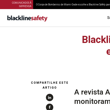
COMUNICADOS À
O Corpo de Bombeiros de Miami-Dade escolhe a Blackline Safety para
IMPRENSA
S
Black
COMPARTILHE ESTE
ARTIGO
A revista 
monitoram