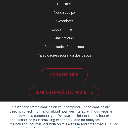
Carreiras
Nossa equipe
Investidores
Nossos parceiros
Nas notícias
Comunicados à imprensa
Privacidade e segurança dos dados
CONTATE-NOS
DEMONSTRAÇÃO DO PRODUTO
This website stores cookies on your computer. These cookies are
SUPORTE AO CLIENTE
used to collect information about how you interact with our website
and allow us to remember you. We use this information to improve
and customize your browsing experience and for analytics and
metrics about our visitors both on this website and other media. To find