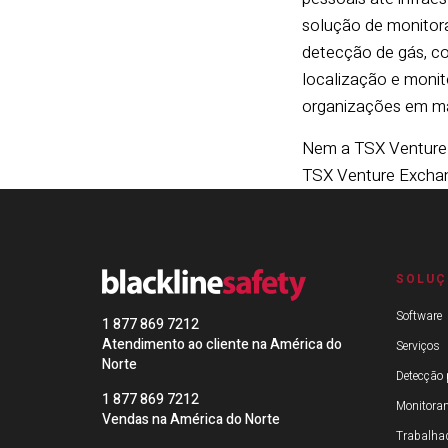
solução de monitor
detecção de gás, co
localização e monit
organizações em ma
Nem a TSX Venture 
TSX Venture Exchan
SOLUÇ
Software
1 877 869 7212
Atendimento ao cliente na América do
Serviços
Norte
Detecção 
1 877 869 7212
Monitora
Vendas na América do Norte
Trabalhad