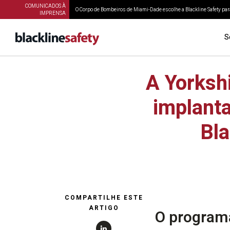
COMUNICADOS À
O Corpo de Bombeiros de Miami-Dade escolhe a Blackline Safety para
IMPRENSA
S
A Yorkshi
implanta
Bla
COMPARTILHE ESTE
ARTIGO
O programa