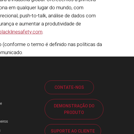
iona em qualquer lugar do mundo, com
recional, push-to-talk, análise de dados com
urança e aumentar a produtividade de
lacklinesafety.com
.
conforme o termo é definido nas políticas da
omunicado.
CONTATE-NOS
e
DEMONSTRAÇÃO DO
PRODUTO
eiros
s
SUPORTE AO CLIENTE