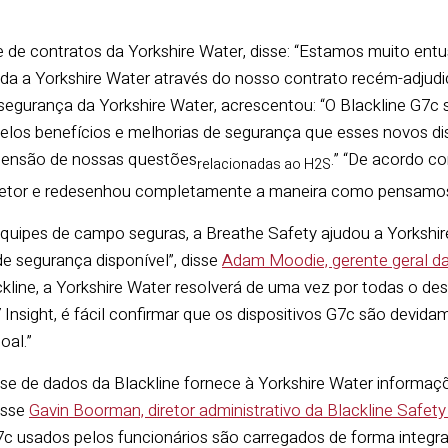
te de contratos da Yorkshire Water, disse: “Estamos muito 
da a Yorkshire Water através do nosso contrato recém-adjudi
segurança da Yorkshire Water, acrescentou: “O Blackline G7c su
elos benefícios e melhorias de segurança que esses novos di
ensão de nossas questões
.” “De acordo c
relacionadas ao H2S
 setor e redesenhou completamente a maneira como pensamos
quipes de campo seguras, a Breathe Safety ajudou a Yorkshire
 segurança disponível”, disse
Adam Moodie, gerente geral d
kline, a Yorkshire Water resolverá de uma vez por todas o desa
nsight, é fácil confirmar que os dispositivos G7c são devida
oal.”
ise de dados da Blackline fornece à Yorkshire Water informa
isse
Gavin Boorman, diretor administrativo da Blackline Safet
c usados pelos funcionários são carregados de forma integr