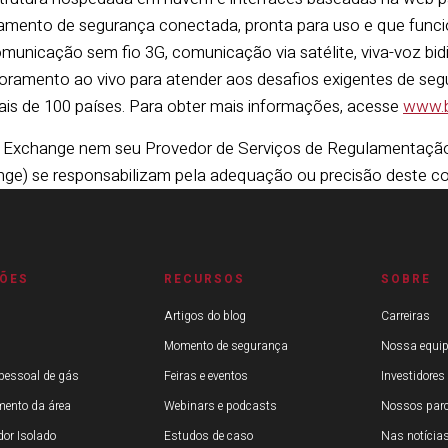
amento de segurança conectada, pronta para uso e que func
municação sem fio 3G, comunicação via satélite, viva-voz bidi
oramento ao vivo para atender aos desafios exigentes de seg
is de 100 países. Para obter mais informações, acesse
www.b
Exchange nem seu Provedor de Serviços de Regulamentação (
ge) se responsabilizam pela adequação ou precisão deste c
ÕES
RECURSOS
SOBRE
Artigos do blog
Carreiras
Momento de segurança
Nossa equip
pessoal de gás
Feiras e eventos
Investidores
mento da área
Webinars e podcasts
Nossos parc
or Isolado
Estudos de caso
Nas notícia