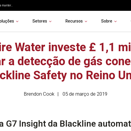
 manter...
oluções
Setores
Recursos
Sobre
re Water investe £ 1,1 m
r a detecção de gás con
ckline Safety no Reino U
Brendon Cook
05 de março de 2019
 G7 Insight da Blackline automati