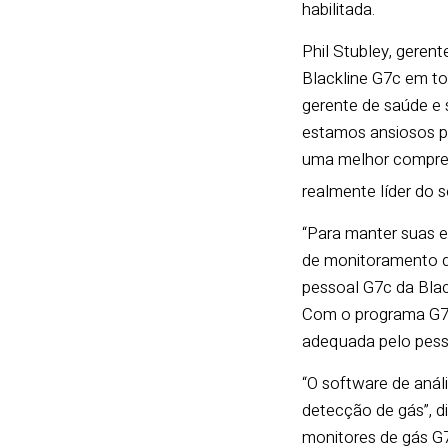
habilitada.
Phil Stubley, geren
Blackline G7c em to
gerente de saúde e 
estamos ansiosos p
uma melhor compre
realmente líder do
“Para manter suas e
de monitoramento de
pessoal G7c da Blac
Com o programa G7 I
adequada pelo pess
“O software de anál
detecção de gás”, d
monitores de gás G7