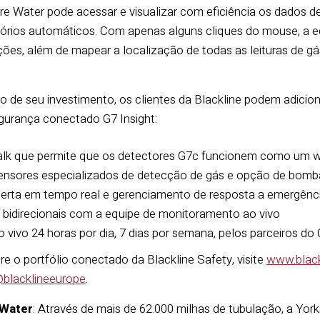
re Water pode acessar e visualizar com eficiência os dados 
tórios automáticos. Com apenas alguns cliques do mouse, a e
ções, além de mapear a localização de todas as leituras de gá
uro de seu investimento, os clientes da Blackline podem adici
gurança conectado G7 Insight:
alk que permite que os detectores G7c funcionem como um wa
ensores especializados de detecção de gás e opção de bomb
lerta em tempo real e gerenciamento de resposta a emergênc
bidirecionais com a equipe de monitoramento ao vivo
vivo 24 horas por dia, 7 dias por semana, pelos parceiros d
re o portfólio conectado da Blackline Safety, visite
www.black
blacklineeurope
.
 Water
: Através de mais de 62.000 milhas de tubulação, a Yorks