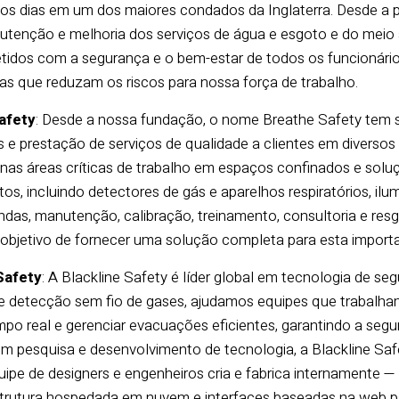
os dias em um dos maiores condados da Inglaterra. Desde a pr
utenção e melhoria dos serviços de água e esgoto e do meio 
dos com a segurança e o bem-estar de todos os funcionário
as que reduzam os riscos para nossa força de trabalho.
afety
: Desde a nossa fundação, o nome Breathe Safety tem 
 e prestação de serviços de qualidade a clientes em divers
 nas áreas críticas de trabalho em espaços confinados e solu
s, incluindo detectores de gás e aparelhos respiratórios, ilu
endas, manutenção, calibração, treinamento, consultoria e re
 objetivo de fornecer uma solução completa para esta import
Safety
: A Blackline Safety é líder global em tecnologia de
 e detecção sem fio de gases, ajudamos equipes que trabalha
po real e gerenciar evacuações eficientes, garantindo a seg
em pesquisa e desenvolvimento de tecnologia, a Blackline Saf
ipe de designers e engenheiros cria e fabrica internamente —
strutura hospedada em nuvem e interfaces baseadas na web par