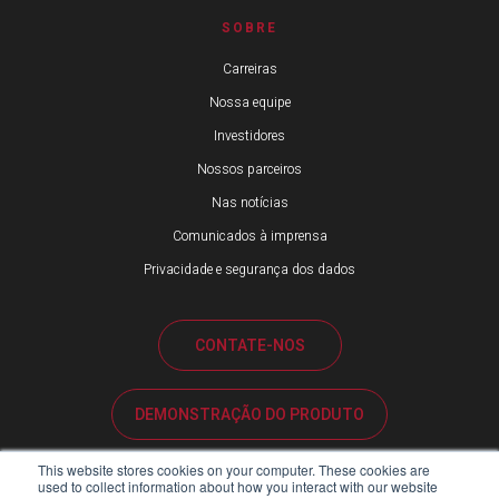
SOBRE
Carreiras
Nossa equipe
Investidores
Nossos parceiros
Nas notícias
Comunicados à imprensa
Privacidade e segurança dos dados
CONTATE-NOS
DEMONSTRAÇÃO DO PRODUTO
This website stores cookies on your computer. These cookies are
SUPORTE AO CLIENTE
used to collect information about how you interact with our website