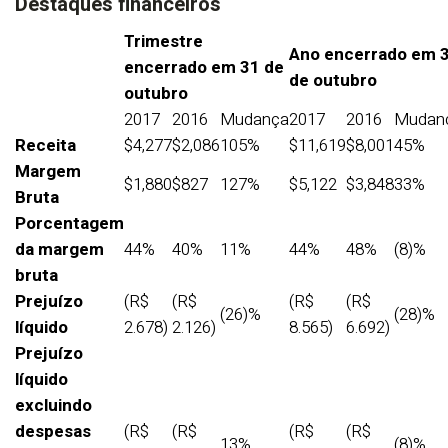
Destaques financeiros
Trimestre
Ano encerrado em 
encerrado em 31 de
de outubro
outubro
2017
2016
Mudança
2017
2016
Mudan
Receita
$4,277
$2,086
105%
$11,619
$8,001
45%
Margem
$1,880
$827
127%
$5,122
$3,848
33%
Bruta
Porcentagem
da margem
44%
40%
11%
44%
48%
(8)%
bruta
Prejuízo
(R$
(R$
(R$
(R$
(26)%
(28)%
líquido
2.678)
2.126)
8.565)
6.692)
Prejuízo
líquido
excluindo
despesas
(R$
(R$
(R$
(R$
13%
(8)%