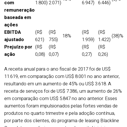
com
1.800)
2.071)
6.947)
6.446)
remuneração
baseada em
ações
EBITDA
(R$
(R$
(R$
(R$
18%
(38)%
ajustado
621)
755)
1.959)
1.422)
Prejuízo por
(R$
(R$
(R$
(R$
ação
0,08)
0,07)
0,27)
0,26)
A receita anual para o ano fiscal de 2017 foi de US$
11.619, em comparação com US$ 8.001 no ano anterior,
resultando em um aumento de 45% ou US$ 3.618. A
receita de serviços foi de US$ 7.386, um aumento de 26%
em comparação com US$ 5.847 no ano anterior. Esses
aumentos foram impulsionados pelas fortes vendas de
produtos no quarto trimestre e pela adoção contínua,
por parte dos clientes, do programa de leasing Blackline