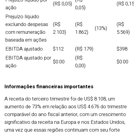
(R$ 0,05)
(R$ 0,15
ação
0,05)
Prejuízo líquido
excluindo despesas
(R$
(R$
(R$
(13%)
com remuneração
2.103)
1.862)
5.569)
baseada em ações
EBITDA ajustado
$112
(R$ 179)
$398
EBITDA ajustado por
(R$
$0.00
$0.00
ação
0,00)
Informações financeiras importantes
A receita do terceiro trimestre foi de US$ 8.108, um
aumento de 73% em relação aos US$ 4.676 do trimestre
comparável do ano fiscal anterior, com um crescimento
significativo da receita na Europa e nos Estados Unidos,
uma vez que essas regiões continuam com seu forte