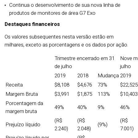
Continua o desenvolvimento de sua nova linha de
produtos de monitores de área G7 Exo
Destaques financeiros
Os valores subsequentes nesta versão estão em
milhares, exceto as porcentagens e os dados por ação.
Trimestre encerrado em 31
Nove me
de julho
julho
2019
2018
Mudança
2019
Receita
$8,108
$4,676
73%
$22,525
Margem Bruta
$3,991
$1,875
113%
$10,403
Porcentagem da
49%
40%
9%
46%
margem bruta
(R$
(R$
(R$
Prejuízo líquido
(9%)
2.240)
2.048)
7.001)
Prejuízo líquido por
(R$