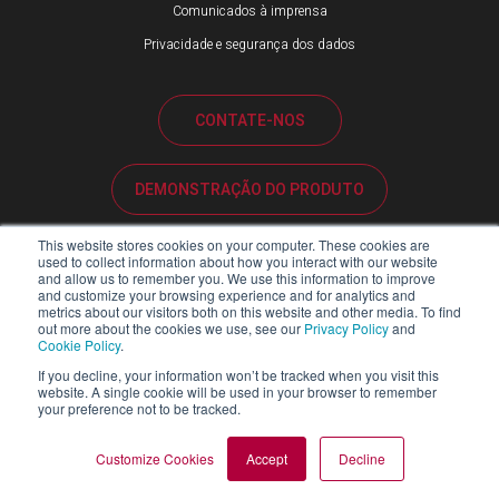
Comunicados à imprensa
Privacidade e segurança dos dados
CONTATE-NOS
DEMONSTRAÇÃO DO PRODUTO
This website stores cookies on your computer. These cookies are
SUPORTE AO CLIENTE
used to collect information about how you interact with our website
and allow us to remember you. We use this information to improve
and customize your browsing experience and for analytics and
metrics about our visitors both on this website and other media. To find
PORTAL DE PARCEIROS
out more about the cookies we use, see our
Privacy Policy
and
Cookie Policy
.
If you decline, your information won’t be tracked when you visit this
website. A single cookie will be used in your browser to remember
your preference not to be tracked.
Copyright ©2026 Blackline Safety Corp. Todos os direitos reservados.
MAPA DO SITE
JURÍDICO
POLÍTICA DE PRIVACIDADE
Customize Cookies
Accept
Decline
RELATÓRIO SOBRE A LEI DA ESCRAVIDÃO MODERNA