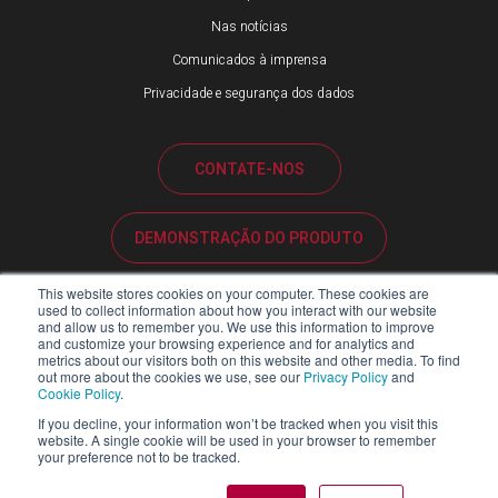
Nas notícias
Comunicados à imprensa
Privacidade e segurança dos dados
CONTATE-NOS
DEMONSTRAÇÃO DO PRODUTO
This website stores cookies on your computer. These cookies are
SUPORTE AO CLIENTE
used to collect information about how you interact with our website
and allow us to remember you. We use this information to improve
and customize your browsing experience and for analytics and
metrics about our visitors both on this website and other media. To find
PORTAL DE PARCEIROS
out more about the cookies we use, see our
Privacy Policy
and
Cookie Policy
.
If you decline, your information won’t be tracked when you visit this
website. A single cookie will be used in your browser to remember
your preference not to be tracked.
Copyright ©2026 Blackline Safety Corp. Todos os direitos reservados.