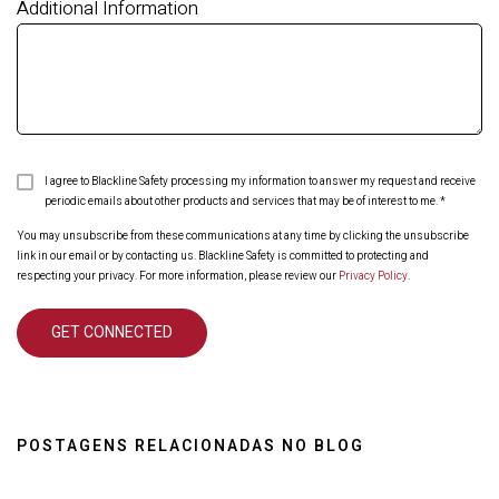
Additional Information
I agree to Blackline Safety processing my information to answer my request and receive
periodic emails about other products and services that may be of interest to me.
*
You may unsubscribe from these communications at any time by clicking the unsubscribe
link in our email or by contacting us. Blackline Safety is committed to protecting and
respecting your privacy. For more information, please review our
Privacy Policy
.
POSTAGENS RELACIONADAS NO BLOG