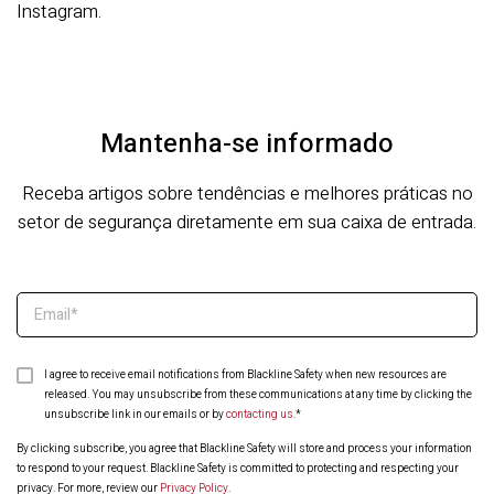
Instagram.
Mantenha-se informado
Receba artigos sobre tendências e melhores práticas no
setor de segurança diretamente em sua caixa de entrada.
I agree to receive email notifications from Blackline Safety when new resources are
released. You may unsubscribe from these communications at any time by clicking the
unsubscribe link in our emails or by
contacting us
.
*
By clicking subscribe, you agree that Blackline Safety will store and process your information
to respond to your request. Blackline Safety is committed to protecting and respecting your
privacy. For more, review our
Privacy Policy
.