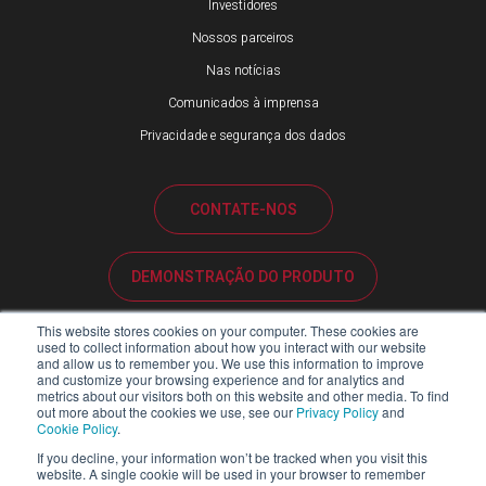
Investidores
Nossos parceiros
Nas notícias
Comunicados à imprensa
Privacidade e segurança dos dados
CONTATE-NOS
DEMONSTRAÇÃO DO PRODUTO
This website stores cookies on your computer. These cookies are
SUPORTE AO CLIENTE
used to collect information about how you interact with our website
and allow us to remember you. We use this information to improve
and customize your browsing experience and for analytics and
metrics about our visitors both on this website and other media. To find
PORTAL DE PARCEIROS
out more about the cookies we use, see our
Privacy Policy
and
Cookie Policy
.
If you decline, your information won’t be tracked when you visit this
website. A single cookie will be used in your browser to remember