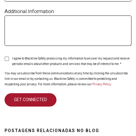
Additional Information
I agree to Blackline Safety processing my information to answer my request and receive
periodic emails about other products and services that may be of interest to me.
*
You may unsubscribe from these communications at any time by clicking the unsubscribe
link in our email or by contacting us. Blackline Safety is committed to protecting and
respecting your privacy. For more information, please review our
Privacy Policy
.
POSTAGENS RELACIONADAS NO BLOG