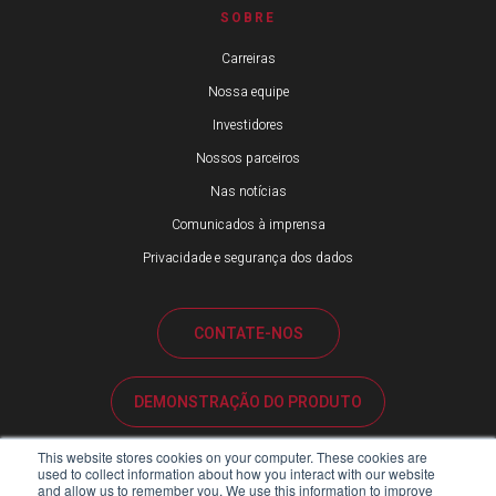
SOBRE
Carreiras
Nossa equipe
Investidores
Nossos parceiros
Nas notícias
Comunicados à imprensa
Privacidade e segurança dos dados
CONTATE-NOS
DEMONSTRAÇÃO DO PRODUTO
This website stores cookies on your computer. These cookies are
SUPORTE AO CLIENTE
used to collect information about how you interact with our website
and allow us to remember you. We use this information to improve